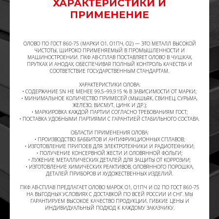
ХАРАКТЕРИСТИКИ И
ПРИМЕНЕНИЕ
ОЛОВО ПО ГОСТ 860-75 (МАРКИ О1, О1ПЧ, О2) — ЭТО МЕТАЛЛ ВЫСОКОЙ
ЧИСТОТЫ, ШИРОКО ПРИМЕНЯЕМЫЙ В ПРОМЫШЛЕННОСТИ И
МАШИНОСТРОЕНИИ. ПКФ АВ-СПЛАВ ПОСТАВЛЯЕТ ОЛОВО В ЧУШКАХ,
ПРУТКАХ И АНОДАХ, ОБЕСПЕЧИВАЯ ПОЛНЫЙ КОНТРОЛЬ КАЧЕСТВА И
СООТВЕТСТВИЕ ГОСУДАРСТВЕННЫМ СТАНДАРТАМ.
ХАРАКТЕРИСТИКИ ОЛОВА:
• СОДЕРЖАНИЕ SN НЕ МЕНЕЕ 99,5–99,915 % В ЗАВИСИМОСТИ ОТ МАРКИ;
• МИНИМАЛЬНОЕ КОЛИЧЕСТВО ПРИМЕСЕЙ (МЫШЬЯК, СВИНЕЦ, СУРЬМА,
ЖЕЛЕЗО, ВИСМУТ, ЦИНК И ДР.);
• МАРКИРОВКА КАЖДОЙ ПАРТИИ СОГЛАСНО ТРЕБОВАНИЯМ ГОСТ;
• ПОСТАВКА УДОБНЫМИ ПАРТИЯМИ С ГАРАНТИЕЙ СТАБИЛЬНОГО СОСТАВА.
ОБЛАСТИ ПРИМЕНЕНИЯ ОЛОВА:
• ПРОИЗВОДСТВО БАББИТОВ И АНТИФРИКЦИОННЫХ СПЛАВОВ;
• ИЗГОТОВЛЕНИЕ ПРИПОЕВ ДЛЯ ЭЛЕКТРОТЕХНИКИ И РАДИОТЕХНИКИ;
• ПОЛУЧЕНИЕ КОНСЕРВНОЙ ЖЕСТИ И ОЛОВЯННОЙ ФОЛЬГИ;
• ЛУЖЕНИЕ МЕТАЛЛИЧЕСКИХ ДЕТАЛЕЙ ДЛЯ ЗАЩИТЫ ОТ КОРРОЗИИ;
• ИЗГОТОВЛЕНИЕ ХИМИЧЕСКИХ РЕАКТИВОВ, ОЛОВЯННОГО ПОРОШКА,
ДЕТАЛЕЙ ПРИБОРОВ И ХУДОЖЕСТВЕННЫХ ИЗДЕЛИЙ.
ПКФ АВ-СПЛАВ ПРЕДЛАГАЕТ ОЛОВО МАРОК О1, О1ПЧ И О2 ПО ГОСТ 860-75
НА ВЫГОДНЫХ УСЛОВИЯХ С ДОСТАВКОЙ ПО ВСЕЙ РОССИИ И СНГ. МЫ
ГАРАНТИРУЕМ ВЫСОКОЕ КАЧЕСТВО ПРОДУКЦИИ, ГИБКИЕ ЦЕНЫ И
ИНДИВИДУАЛЬНЫЙ ПОДХОД К КАЖДОМУ ЗАКАЗЧИКУ.