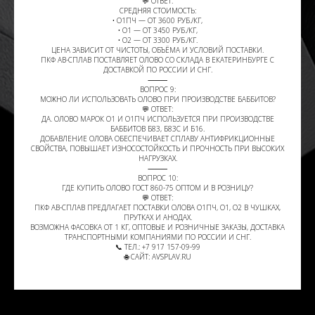
💬 ОТВЕТ:
СРЕДНЯЯ СТОИМОСТЬ:
• О1ПЧ — ОТ 3600 РУБ./КГ,
• О1 — ОТ 3450 РУБ./КГ,
• О2 — ОТ 3300 РУБ./КГ.
ЦЕНА ЗАВИСИТ ОТ ЧИСТОТЫ, ОБЪЁМА И УСЛОВИЙ ПОСТАВКИ.
ПКФ АВ-СПЛАВ ПОСТАВЛЯЕТ ОЛОВО СО СКЛАДА В ЕКАТЕРИНБУРГЕ С
ДОСТАВКОЙ ПО РОССИИ И СНГ.
⸻
ВОПРОС 9:
МОЖНО ЛИ ИСПОЛЬЗОВАТЬ ОЛОВО ПРИ ПРОИЗВОДСТВЕ БАББИТОВ?
💬 ОТВЕТ:
ДА. ОЛОВО МАРОК О1 И О1ПЧ ИСПОЛЬЗУЕТСЯ ПРИ ПРОИЗВОДСТВЕ
БАББИТОВ Б83, Б83С И Б16.
ДОБАВЛЕНИЕ ОЛОВА ОБЕСПЕЧИВАЕТ СПЛАВУ АНТИФРИКЦИОННЫЕ
СВОЙСТВА, ПОВЫШАЕТ ИЗНОСОСТОЙКОСТЬ И ПРОЧНОСТЬ ПРИ ВЫСОКИХ
НАГРУЗКАХ.
⸻
ВОПРОС 10:
ГДЕ КУПИТЬ ОЛОВО ГОСТ 860-75 ОПТОМ И В РОЗНИЦУ?
💬 ОТВЕТ:
ПКФ АВ-СПЛАВ ПРЕДЛАГАЕТ ПОСТАВКИ ОЛОВА О1ПЧ, О1, О2 В ЧУШКАХ,
ПРУТКАХ И АНОДАХ.
ВОЗМОЖНА ФАСОВКА ОТ 1 КГ, ОПТОВЫЕ И РОЗНИЧНЫЕ ЗАКАЗЫ, ДОСТАВКА
ТРАНСПОРТНЫМИ КОМПАНИЯМИ ПО РОССИИ И СНГ.
📞 ТЕЛ.: +7 917 157-09-99
🌐 САЙТ: AVSPLAV.RU