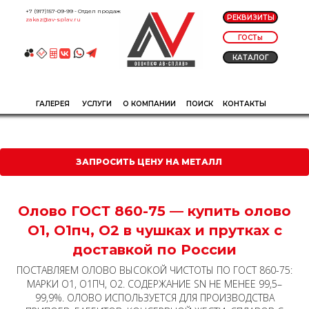
+7 (917)157-09-99
- Отдел продаж
РЕКВИЗИТЫ
zakaz@av-splav.ru
ГОСТы
КАТАЛОГ
ГАЛЕРЕЯ
УСЛУГИ
О КОМПАНИИ
ПОИСК
КОНТАКТЫ
ЗАПРОСИТЬ ЦЕНУ НА МЕТАЛЛ
Олово ГОСТ 860-75 — купить олово
О1, О1пч, О2 в чушках и прутках с
доставкой по России
ПОСТАВЛЯЕМ ОЛОВО ВЫСОКОЙ ЧИСТОТЫ ПО ГОСТ 860-75:
МАРКИ О1, О1ПЧ, О2. СОДЕРЖАНИЕ SN НЕ МЕНЕЕ 99,5–
99,9%. ОЛОВО ИСПОЛЬЗУЕТСЯ ДЛЯ ПРОИЗВОДСТВА