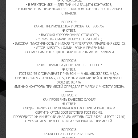
КАТАЛИЗАТОРОВ;
• В ЭЛЕКТРОНИКЕ — ДЛЯ ПАЙКИ И ЗАЩИТЫ КОНТАКТОВ;
• В ЮВЕЛИРНОМ ПРОИЗВОДСТВЕ — КАК КОМПОНЕНТ ЛЕГКОПЛАВКИХ
СПЛАВОВ.
⸻
ВОПРОС 5:
КАКИЕ ПРЕИМУЩЕСТВА У ОЛОВА ГОСТ 860-75?
💬 ОТВЕТ:
• ВЫСОКАЯ КОРРОЗИОННАЯ СТОЙКОСТЬ;
• ОТЛИЧНАЯ СМАЧИВАЕМОСТЬ ПРИ ПАЙКЕ;
• ВЫСОКАЯ ПЛАСТИЧНОСТЬ И НИЗКАЯ ТЕМПЕРАТУРА ПЛАВЛЕНИЯ (232 °C);
• УСТОЙЧИВОСТЬ К ХИМИЧЕСКИМ РЕАГЕНТАМ;
• СОВМЕСТИМОСТЬ С ЦВЕТНЫМИ И ЧЕРНЫМИ МЕТАЛЛАМИ.
⸻
ВОПРОС 6:
КАКИЕ ПРИМЕСИ ДОПУСКАЮТСЯ В ОЛОВЕ?
💬 ОТВЕТ:
ГОСТ 860-75 ОГОВАРИВАЕТ ПРИМЕСИ — МЫШЬЯК, ЖЕЛЕЗО, МЕДЬ,
СВИНЕЦ, ВИСМУТ, СУРЬМУ, СЕРУ, ЦИНК И АЛЮМИНИЙ В ПРЕДЕЛАХ ОТ
0,002 ДО 0,04 %.
ИМЕННО КОНТРОЛЬ ПРИМЕСЕЙ ОПРЕДЕЛЯЕТ МАРКУ И ЧИСТОТУ ОЛОВА.
⸻
ВОПРОС 7:
КАК ПРОВЕРИТЬ КАЧЕСТВО ОЛОВА?
💬 ОТВЕТ:
КАЖДАЯ ПАРТИЯ СОПРОВОЖДАЕТСЯ ПАСПОРТОМ КАЧЕСТВА И
СЕРТИФИКАТОМ СООТВЕТСТВИЯ ГОСТ 860-75.
ПРОВОДИТСЯ ХИМИЧЕСКИЙ АНАЛИЗ (МЕТОДЫ ГОСТ 24231 И ГОСТ 17746)
С УКАЗАНИЕМ ПРОЦЕНТА SN И СОДЕРЖАНИЯ ПРИМЕСЕЙ.
⸻
ВОПРОС 8:
КАКАЯ ЦЕНА ОЛОВА В 2025 ГОДУ?