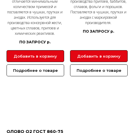
отличается минимальным
производства припоев, баббитов,
количеством примесей и
сплавов, фольги и порошков.
поставляется в чушках, прутках и
Поставляется в чушках, прутках и
анодах. Используется для
анодах с маркировкой
производства консервной жести,
производителя.
цветных сплавов, припоев и
ПО ЗАПРОСУ
р.
химических реактивов.
ПО ЗАПРОСУ
р.
Добавить в корзину
Добавить в корзину
Подробнее о товаре
Подробнее о товаре
ОЛОВО О2 ГОСТ 860-75