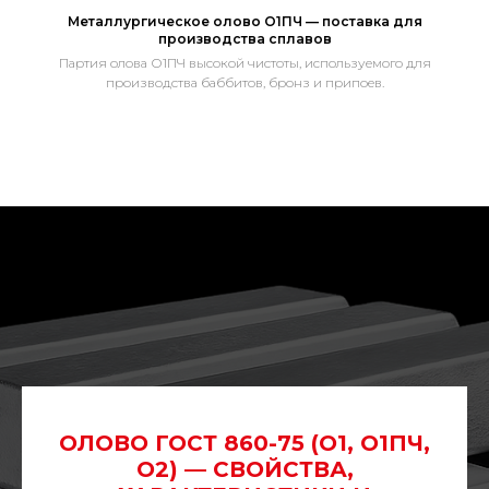
Металлургическое олово О1ПЧ — поставка для
производства сплавов
Партия олова О1ПЧ высокой чистоты, используемого для
производства баббитов, бронз и припоев.
ОЛОВО ГОСТ 860-75 (О1, О1ПЧ,
О2) — СВОЙСТВА,