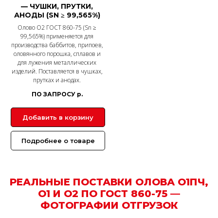
— ЧУШКИ, ПРУТКИ,
АНОДЫ (SN ≥ 99,565%)
Олово О2 ГОСТ 860-75 (Sn ≥
99,565%) применяется для
производства баббитов, припоев,
оловянного порошка, сплавов и
для лужения металлических
изделий. Поставляется в чушках,
прутках и анодах.
ПО ЗАПРОСУ
р.
Добавить в корзину
Подробнее о товаре
РЕАЛЬНЫЕ ПОСТАВКИ ОЛОВА О1ПЧ,
О1 И О2 ПО ГОСТ 860-75 —
ФОТОГРАФИИ ОТГРУЗОК