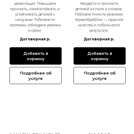
цементация. Повышаем
твердости и прочности
прочность, износостойкость и
деталей из стали и сплавов.
устойчивость деталей к
Работаем точно по режимам
нагрузкам. Работаем по
термообработки — гарантия
чертежам, соблюдаем режимы
качества и стабильности
и сроки.
результата.
Договорная
р.
Договорная
р.
Добавить в
Добавить в
корзину
корзину
Подробнее об
Подробнее об
услуге
услуге