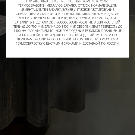
ПКФ АВ-СПЛАВ ВЫПОЛНЯЕТ ПОЛНЫЙ КОМПЛЕКС УСЛУГ
ТЕРМООБРАБОТКИ МЕТАЛЛОВ: ЗАКАЛКА, ОТПУСК, НОРМАЛИЗАЦИЯ,
ЦЕМЕНТАЦИЯ, ТВЧ-ЗАКАЛКА ЗУБЬЕВ И ГАЗОВОЕ АЗОТИРОВАНИЕ.
ОБРАБАТЫВАЕМ СТАЛЬ 45, 40Х, 34ХН3М, 38Х2МЮА, 20ХН2М И ДРУГИЕ
МАРКИ. УПРОЧНЯЕМ ШЕСТЕРНИ, ВАЛЫ, ВТУЛКИ, ТОРСИОНЫ, ОСИ,
САТЕЛЛИТЫ И ДЕТАЛИ ЭКГ. ГАЗОВОЕ АЗОТИРОВАНИЕ В ВЕРТИКАЛЬНОЙ
ПЕЧИ (Ø ДО 700 ММ, ДЛИНА ДО 1400 ММ) ОБЕСПЕЧИВАЕТ ТВЁРДОСТЬ ДО
1100 HV. ГАРАНТИРУЕМ ТОЧНОЕ СОБЛЮДЕНИЕ РЕЖИМОВ, ПОВЫШЕНИЕ
ИЗНОСОСТОЙКОСТИ И ДОЛГОВЕЧНОСТИ ИЗДЕЛИЙ. РАБОТАЕМ ПО
ЧЕРТЕЖАМ ЗАКАЗЧИКА, ОБЕСПЕЧИВАЕМ КОМПЛЕКСНУЮ МЕХАНО- И
ТЕРМООБРАБОТКУ С БЫСТРЫМИ СРОКАМИ И ДОСТАВКОЙ ПО РОССИИ.