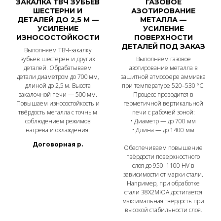
ЗАКАЛКА ТВЧ ЗУБЬЕВ
ГАЗОВОЕ
ШЕСТЕРНИ И
АЗОТИРОВАНИЕ
ДЕТАЛЕЙ ДО 2,5 М —
МЕТАЛЛА —
УСИЛЕНИЕ
УСИЛЕНИЕ
ИЗНОСОСТОЙКОСТИ
ПОВЕРХНОСТИ
ДЕТАЛЕЙ ПОД ЗАКАЗ
Выполняем ТВЧ-закалку
зубьев шестерен и других
Выполняем газовое
деталей. Обрабатываем
азотирование металла в
детали диаметром до 700 мм,
защитной атмосфере аммиака
длиной до 2,5 м. Высота
при температуре 520–530 °C.
закалочной печи — 500 мм.
Процесс проводится в
Повышаем износостойкость и
герметичной вертикальной
твёрдость металла с точным
печи с рабочей зоной:
соблюдением режимов
• Диаметр — до 700 мм
нагрева и охлаждения.
• Длина — до 1400 мм
Договорная
р.
Обеспечиваем повышение
твёрдости поверхностного
слоя до 950–1100 HV в
зависимости от марки стали.
Например, при обработке
стали 38Х2МЮА достигается
максимальная твёрдость при
высокой стабильности слоя.