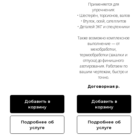
Применяется для
упрочнения:
• Шестерён, торсионов, валов
• Втулок, осей, сателлитов
• Деталей ЭКГ и спецтехники
Также возможно комплексное
выполнение — от
мехобработки,
термообработки (закалки и
отпуска) до финишного
азотирования. Работаем по
вашим чертежам, быстро и
точно.
Договорная
р.
Добавить в
Добавить в
корзину
корзину
Подробнее об
Подробнее об
услуге
услуге