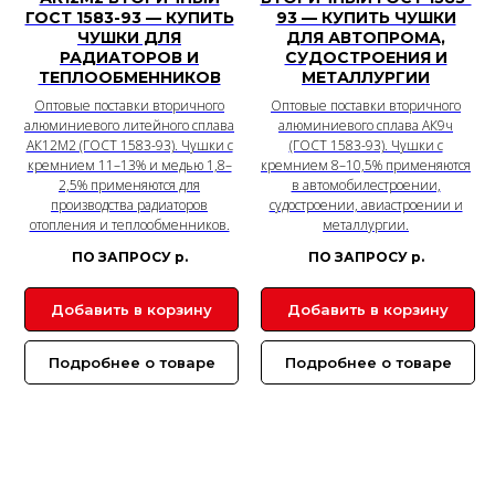
ГОСТ 1583-93 — КУПИТЬ
93 — КУПИТЬ ЧУШКИ
ЧУШКИ ДЛЯ
ДЛЯ АВТОПРОМА,
РАДИАТОРОВ И
СУДОСТРОЕНИЯ И
ТЕПЛООБМЕННИКОВ
МЕТАЛЛУРГИИ
Оптовые поставки вторичного
Оптовые поставки вторичного
алюминиевого литейного сплава
алюминиевого сплава АК9ч
АК12М2 (ГОСТ 1583-93). Чушки с
(ГОСТ 1583-93). Чушки с
кремнием 11–13% и медью 1,8–
кремнием 8–10,5% применяются
2,5% применяются для
в автомобилестроении,
производства радиаторов
судостроении, авиастроении и
отопления и теплообменников.
металлургии.
ПО ЗАПРОСУ
р.
ПО ЗАПРОСУ
р.
Добавить в корзину
Добавить в корзину
Подробнее о товаре
Подробнее о товаре