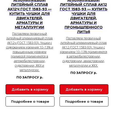
АЛЮМИНИЕВЫЙ
АЛЮМИНИЕВЫЙ
ЛИТЕЙНЫЙ СПЛАВ
ЛИТЕЙНЫЙ СПЛАВ АК12
АК12Ч ГОСТ 1583-93 —
ГОСТ 1583-93 — КУПИТЬ
КУПИТЬ ЧУШКИ ДЛЯ
ЧУШКИ ДЛЯ
ДВИГАТЕЛЕЙ,
ДВИГАТЕЛЕЙ,
АРМАТУРЫ И
АРМАТУРЫ И
МЕТАЛЛУРГИИ
ПРОМЫШЛЕННОГО
ЛИТЬЯ
Поставляем первичный
литейный алюминиевый сплав
Поставляем первичный
АК12ч (ГОСТ 1583-93). Чушки с
литейный алюминиевый сплав
содержанием кремния 10–13% и
АК12 (ГОСТ 1583-93). Чушки с
повышенным уровнем
кремнием 10–13% применяются
примесей применяются в
в автомобилестроении,
автомобилестроении,
судостроении, авиастроении,
судостроении, ЖКХ и
металлургии и ЖКХ.
металлургии.
ПО ЗАПРОСУ
р.
ПО ЗАПРОСУ
р.
Добавить в корзину
Добавить в корзину
Подробнее о товаре
Подробнее о товаре