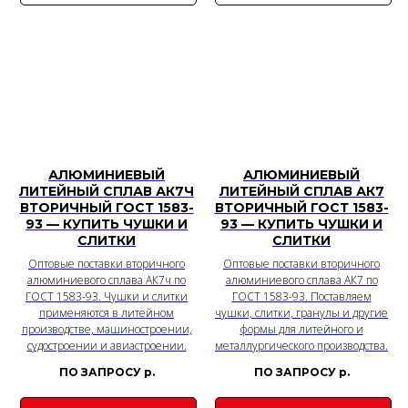
АЛЮМИНИЕВЫЙ
АЛЮМИНИЕВЫЙ
ЛИТЕЙНЫЙ СПЛАВ АК7Ч
ЛИТЕЙНЫЙ СПЛАВ АК7
ВТОРИЧНЫЙ ГОСТ 1583-
ВТОРИЧНЫЙ ГОСТ 1583-
93 — КУПИТЬ ЧУШКИ И
93 — КУПИТЬ ЧУШКИ И
СЛИТКИ
СЛИТКИ
Оптовые поставки вторичного
Оптовые поставки вторичного
алюминиевого сплава АК7ч по
алюминиевого сплава АК7 по
ГОСТ 1583-93. Чушки и слитки
ГОСТ 1583-93. Поставляем
применяются в литейном
чушки, слитки, гранулы и другие
производстве, машиностроении,
формы для литейного и
судостроении и авиастроении.
металлургического производства.
ПО ЗАПРОСУ
р.
ПО ЗАПРОСУ
р.