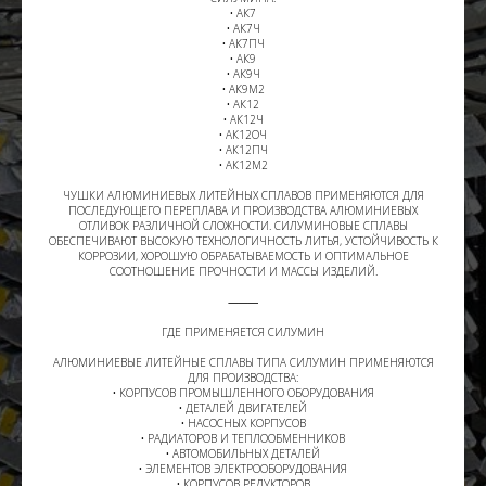
• АК7
• АК7Ч
• АК7ПЧ
• АК9
• АК9Ч
• АК9М2
• АК12
• АК12Ч
• АК12ОЧ
• АК12ПЧ
• АК12М2
ЧУШКИ АЛЮМИНИЕВЫХ ЛИТЕЙНЫХ СПЛАВОВ ПРИМЕНЯЮТСЯ ДЛЯ
ПОСЛЕДУЮЩЕГО ПЕРЕПЛАВА И ПРОИЗВОДСТВА АЛЮМИНИЕВЫХ
ОТЛИВОК РАЗЛИЧНОЙ СЛОЖНОСТИ. СИЛУМИНОВЫЕ СПЛАВЫ
ОБЕСПЕЧИВАЮТ ВЫСОКУЮ ТЕХНОЛОГИЧНОСТЬ ЛИТЬЯ, УСТОЙЧИВОСТЬ К
КОРРОЗИИ, ХОРОШУЮ ОБРАБАТЫВАЕМОСТЬ И ОПТИМАЛЬНОЕ
СООТНОШЕНИЕ ПРОЧНОСТИ И МАССЫ ИЗДЕЛИЙ.
⸻
ГДЕ ПРИМЕНЯЕТСЯ СИЛУМИН
АЛЮМИНИЕВЫЕ ЛИТЕЙНЫЕ СПЛАВЫ ТИПА СИЛУМИН ПРИМЕНЯЮТСЯ
ДЛЯ ПРОИЗВОДСТВА:
• КОРПУСОВ ПРОМЫШЛЕННОГО ОБОРУДОВАНИЯ
• ДЕТАЛЕЙ ДВИГАТЕЛЕЙ
• НАСОСНЫХ КОРПУСОВ
• РАДИАТОРОВ И ТЕПЛООБМЕННИКОВ
• АВТОМОБИЛЬНЫХ ДЕТАЛЕЙ
• ЭЛЕМЕНТОВ ЭЛЕКТРООБОРУДОВАНИЯ
• КОРПУСОВ РЕДУКТОРОВ