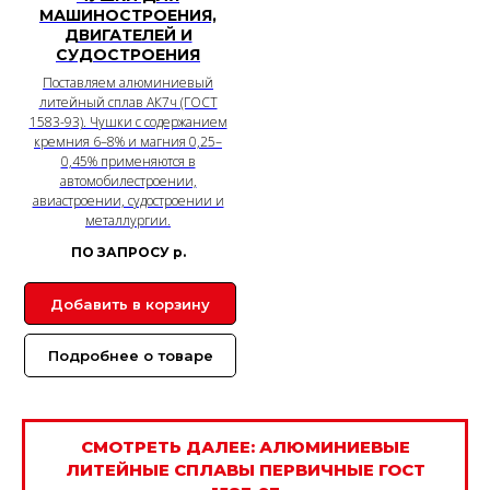
МАШИНОСТРОЕНИЯ,
ДВИГАТЕЛЕЙ И
СУДОСТРОЕНИЯ
Поставляем алюминиевый
литейный сплав АК7ч (ГОСТ
1583-93). Чушки с содержанием
кремния 6–8% и магния 0,25–
0,45% применяются в
автомобилестроении,
авиастроении, судостроении и
металлургии.
ПО ЗАПРОСУ
р.
Добавить в корзину
Подробнее о товаре
СМОТРЕТЬ ДАЛЕЕ: АЛЮМИНИЕВЫЕ
ЛИТЕЙНЫЕ СПЛАВЫ ПЕРВИЧНЫЕ ГОСТ