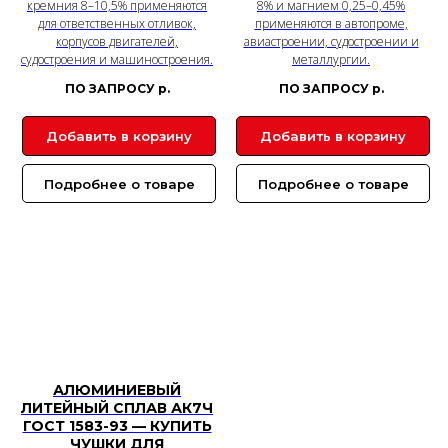
кремния 8–10,5% применяются
8% и магнием 0,25–0,45%
для ответственных отливок,
применяются в автопроме,
корпусов двигателей,
авиастроении, судостроении и
судостроения и машиностроения.
металлургии.
ПО ЗАПРОСУ
р.
ПО ЗАПРОСУ
р.
Добавить в корзину
Добавить в корзину
Подробнее о товаре
Подробнее о товаре
АЛЮМИНИЕВЫЙ
ЛИТЕЙНЫЙ СПЛАВ АК7Ч
ГОСТ 1583-93 — КУПИТЬ
ЧУШКИ ДЛЯ