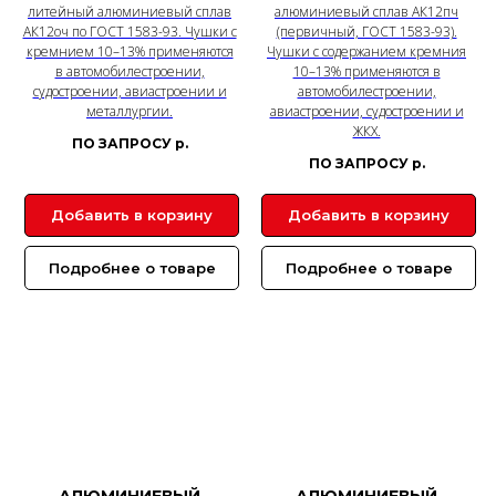
литейный алюминиевый сплав
алюминиевый сплав АК12пч
АК12оч по ГОСТ 1583-93. Чушки с
(первичный, ГОСТ 1583-93).
кремнием 10–13% применяются
Чушки с содержанием кремния
в автомобилестроении,
10–13% применяются в
судостроении, авиастроении и
автомобилестроении,
металлургии.
авиастроении, судостроении и
ЖКХ.
ПО ЗАПРОСУ
р.
ПО ЗАПРОСУ
р.
Добавить в корзину
Добавить в корзину
Подробнее о товаре
Подробнее о товаре