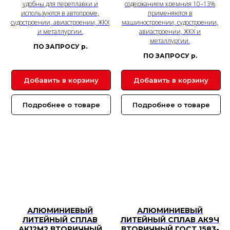
удобны для переплавки и
содержанием кремния 10–13%
используются в автопроме,
применяются в
судостроении, авиастроении, ЖКХ
машиностроении, судостроении,
и металлургии.
авиастроении, ЖКХ и
металлургии.
ПО ЗАПРОСУ
р.
ПО ЗАПРОСУ
р.
Добавить в корзину
Добавить в корзину
Подробнее о товаре
Подробнее о товаре
АЛЮМИНИЕВЫЙ
АЛЮМИНИЕВЫЙ
ЛИТЕЙНЫЙ СПЛАВ
ЛИТЕЙНЫЙ СПЛАВ АК9Ч
АК12М2 ВТОРИЧНЫЙ
ВТОРИЧНЫЙ ГОСТ 1583-