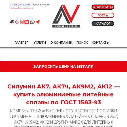
+7 (917)157-09-99
- Отдел продаж
РЕКВИЗИТЫ
zakaz@av-splav.ru
ГОСТы
КАТАЛОГ
ГАЛЕРЕЯ
УСЛУГИ
О КОМПАНИИ
ПОИСК
КОНТАКТЫ
ЗАПРОСИТЬ ЦЕНУ НА МЕТАЛЛ
Силумин АК7, АК7ч, АК9М2, АК12 —
купить алюминиевые литейные
сплавы по ГОСТ 1583-93
КОМПАНИЯ ПКФ «АВ-СПЛАВ» ОСУЩЕСТВЛЯЕТ ПОСТАВКИ
СИЛУМИНА — АЛЮМИНИЕВЫХ ЛИТЕЙНЫХ СПЛАВОВ АК7,
АК7Ч, АК9М2, АК12 И ДРУГИХ МАРОК ДЛЯ ЛИТЕЙНЫХ