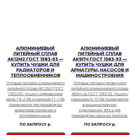
АЛЮМИНИЕВЫЙ
АЛЮМИНИЕВЫЙ
ЛИТЕЙНЫЙ СПЛАВ
ЛИТЕЙНЫЙ СПЛАВ
АК12М2 ГОСТ 1583-93 —
АК9ПЧ ГОСТ 1583-93 —
КУПИТЬ ЧУШКИ ДЛЯ
КУПИТЬ ЧУШКИ ДЛЯ
РАДИАТОРОВ И
АРМАТУРЫ, НАСОСОВ И
ТЕПЛООБМЕННИКОВ
МАШИНОСТРОЕНИЯ
Оптовые поставки алюминиевого
Оптовые поставки первичного
литейного сплава АК12М2 (ГОСТ
литейного алюминиевого сплава
1583-93). Чушки с содержанием
АК9пч по ГОСТ 1583-93. Чушки с
меди 1,8–2,5% и кремния 11–13%
кремнием 9–10,5% применяются
применяются для производства
в машиностроении,
радиаторов отопления и
судостроении, ЖКХ и для
теплообменников.
производства насосных корпусов.
ПО ЗАПРОСУ
р.
ПО ЗАПРОСУ
р.