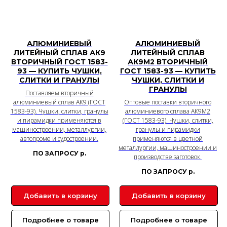
АЛЮМИНИЕВЫЙ
АЛЮМИНИЕВЫЙ
ЛИТЕЙНЫЙ СПЛАВ АК9
ЛИТЕЙНЫЙ СПЛАВ
ВТОРИЧНЫЙ ГОСТ 1583-
АК9М2 ВТОРИЧНЫЙ
93 — КУПИТЬ ЧУШКИ,
ГОСТ 1583-93 — КУПИТЬ
СЛИТКИ И ГРАНУЛЫ
ЧУШКИ, СЛИТКИ И
ГРАНУЛЫ
Поставляем вторичный
алюминиевый сплав АК9 (ГОСТ
Оптовые поставки вторичного
1583-93). Чушки, слитки, гранулы
алюминиевого сплава АК9М2
и пирамидки применяются в
(ГОСТ 1583-93). Чушки, слитки,
машиностроении, металлургии,
гранулы и пирамидки
автопроме и судостроении.
применяются в цветной
металлургии, машиностроении и
ПО ЗАПРОСУ
р.
производстве заготовок.
ПО ЗАПРОСУ
р.
Добавить в корзину
Добавить в корзину
Подробнее о товаре
Подробнее о товаре