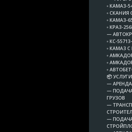
▫️ КАМАЗ-5
▫️ СКАНИЯ 
▫️ КАМАЗ-
▫️ КРАЗ-2
— АВТОКР
▫️ КС-557
▫️ КАМАЗ
▫️ АМКАДО
▫️ АМКАДО
▫️ АВТОБЕ
📦 УСЛУГ
— АРЕНДА
— ПОДАЧА
ГРУЗОВ
— ТРАНСП
СТРОИТЕЛ
— ПОДАЧА
СТРОЙПЛ