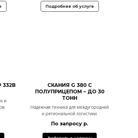
е
Подробнее об услуге
 332В
СКАНИЯ G 380 С
ПОЛУПРИЦЕПОМ – ДО 30
ТОНН
х и
ов.
Надёжная техника для междугородней
и региональной логистики.
По запросу
р.
Добавить в корзину