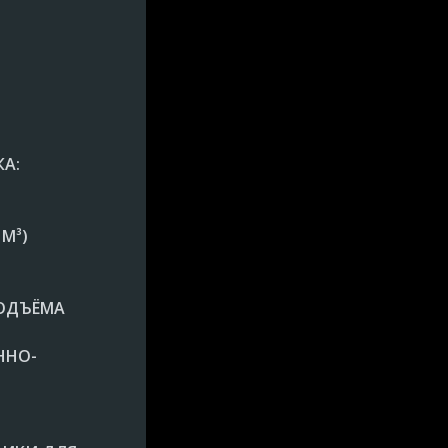
КА:
 М³)
ПОДЪЁМА
ННО-