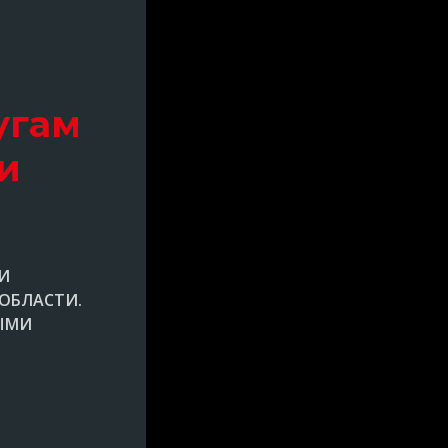
угам
и
И
 ОБЛАСТИ.
НЫМИ