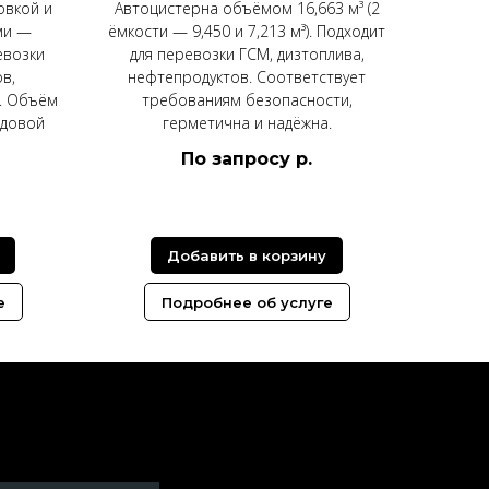
овкой и
Автоцистерна объёмом 16,663 м³ (2
ми —
ёмкости — 9,450 и 7,213 м³). Подходит
евозки
для перевозки ГСМ, дизтоплива,
в,
нефтепродуктов. Соответствует
. Объём
требованиям безопасности,
одовой
герметична и надёжна.
По запросу
р.
Добавить в корзину
е
Подробнее об услуге