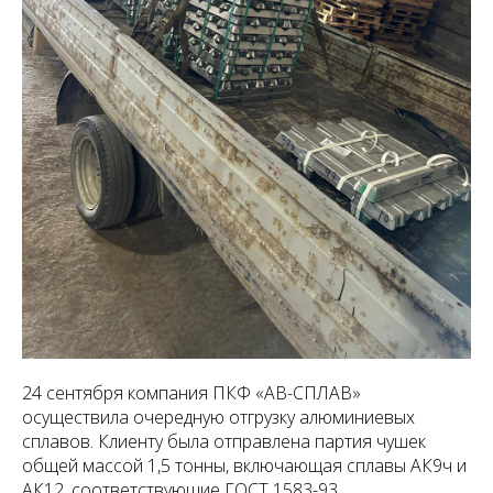
24 сентября компания ПКФ «АВ-СПЛАВ»
осуществила очередную отгрузку алюминиевых
сплавов. Клиенту была отправлена партия чушек
общей массой 1,5 тонны, включающая сплавы АК9ч и
АК12, соответствующие ГОСТ 1583-93.