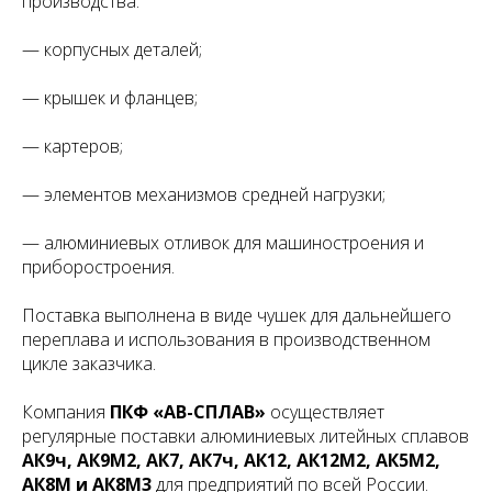
производства:
— корпусных деталей;
— крышек и фланцев;
— картеров;
— элементов механизмов средней нагрузки;
— алюминиевых отливок для машиностроения и
приборостроения.
Поставка выполнена в виде чушек для дальнейшего
переплава и использования в производственном
цикле заказчика.
Компания
ПКФ «АВ-СПЛАВ»
осуществляет
регулярные поставки алюминиевых литейных сплавов
АК9ч, АК9М2, АК7, АК7ч, АК12, АК12М2, АК5М2,
АК8М и АК8М3
для предприятий по всей России.