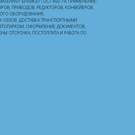
Г; МАТЕРИАЛ: БРА9Ж3Л ГОСТ 493-79. ПРИМЕНЕНИЕ:
ОРОВ, ПРИВОДОВ, РЕДУКТОРОВ, КОНВЕЙЕРОВ,
НОГО ОБОРУДОВАНИЯ,
УЗЛОВ. ДОСТАВКА ТРАНСПОРТНЫМИ
ВТОПАРКОМ, ОФОРМЛЕНИЕ ДОКУМЕНТОВ,
ЖНЫ ОТСРОЧКА, ПОСТОПЛАТА И РАБОТА ПО